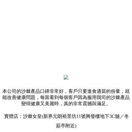
本公司的沙棘產品口碑非常好，客戶只要進食適當的份量，就
能改善健康問題，每當看到每個客戶因為服用我司的沙棘產品
變得健康又美麗時，真的非常震撼與滿足。
實體店：沙棘女皇(新界元朗裕景坊11號興發樓地下3C舖／冬
菇亭附近)