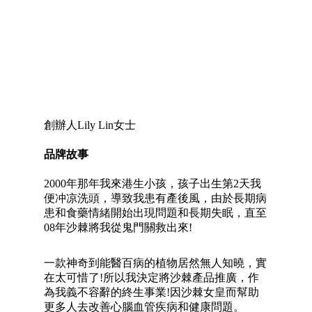
創辦人Lily Lin女士
品牌故事
2000年那年我來港生小孩，孩子出生第2天我
便冲凉洗頭，導致我患有產後風，由於長期病
患和食藥情緒開始出現問題和長期失眠，直至
08年沙棘將我從鬼門關救出來!
一款神奇到能醫百病的植物居然無人知曉，實
在太可惜了!所以我決定將沙棘產品推廣，作
為我義不容辭的終生事業!因沙棘女皇而幫助
更多人去改善心腦血管疾病和健康問題。