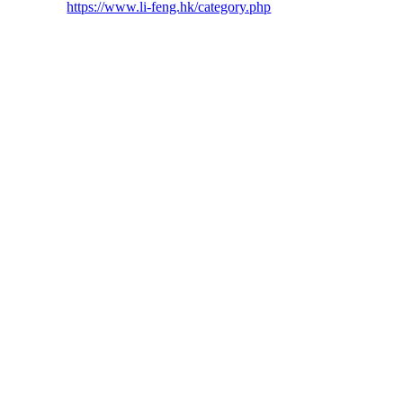
https://www.li-feng.hk/category.php