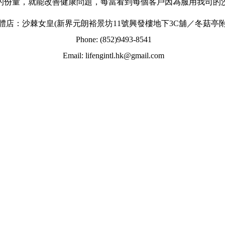
的份量，就能改善健康問題，每當看到每個客戶因為服用我司的
體店：沙棘女皇(新界元朗裕景坊11號興發樓地下3C舖／冬菇亭附
Phone: (852)9493-8541
Email: lifengintl.hk@gmail.com