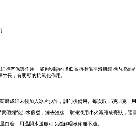
用。
肌細胞有保護作用，能夠明顯的降低高脂損傷平滑肌細胞內增高
康生長，有明顯的抗氧化作用。
研磨成細末後加入冰片少許，調勻後備用。每次取1.5克-3克，
的果實砸爛後加水煎煮，濾去渣後，取濾液用小火濃縮成膏狀，適
適量白糖，用温開水送服可以緩解咽喉疼痛不適。