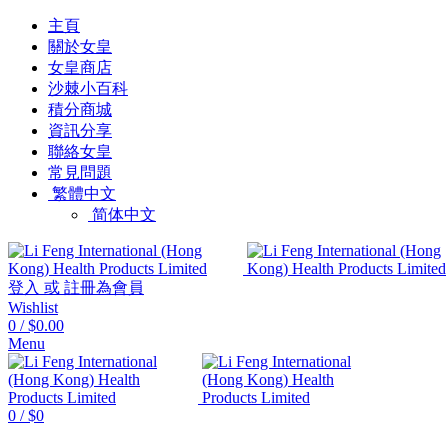
主頁
關於女皇
女皇商店
沙棘小百科
積分商城
資訊分享
聯絡女皇
常見問題
繁體中文
简体中文
登入 或 註冊為會員
Wishlist
0
/
$0.00
Menu
0
/
$
0