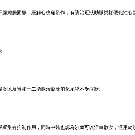
肝臟總膽固醇，緩解心絞痛發作，有防治冠狀動脈粥樣硬化性心
炎。
腸炎以及胃和十二指腸潰瘍等消化系統不受症狀。
板聚集有抑制作用，同時中醫也認為沙棘可以活血散淤，適用於