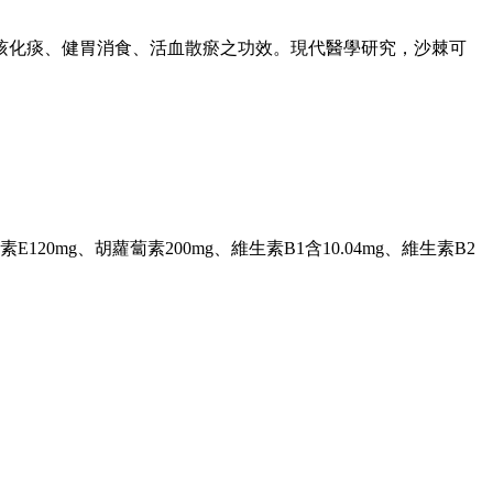
咳化痰、健胃消食、活血散瘀之功效。現代醫學研究，沙棘可
20mg、胡蘿蔔素200mg、維生素B1含10.04mg、維生素B2