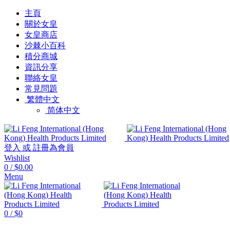
主頁
關於女皇
女皇商店
沙棘小百科
積分商城
資訊分享
聯絡女皇
常見問題
繁體中文
简体中文
登入 或 註冊為會員
Wishlist
0
/
$0.00
Menu
0
/
$
0