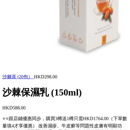
沙棘茶 (20包）
HKD298.00
沙棘保濕乳 (150ml)
HKD588.00
⭐⭐跟店鋪優惠同步，購買3樽送1樽只需HKD1764.00（下單數
量填4才享優惠） 改善濕疹、牛皮癬等問題性皮膚有明顯功