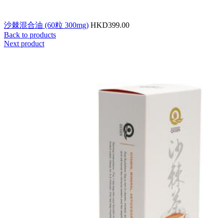
沙棘混合油 (60粒 300mg)
HKD399.00
Back to products
Next product