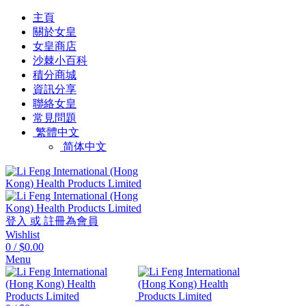
主頁
關於女皇
女皇商店
沙棘小百科
積分商城
資訊分享
聯絡女皇
常見問題
繁體中文
简体中文
登入 或 註冊為會員
Wishlist
0
/
$0.00
Menu